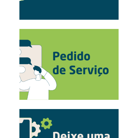
circulação de
Acidentes graves:
pessoas ou bens.
acidentes naturais
ou acidentes de
Questões
viação
ambientais (por
(atropelamentos,
exemplo: derrame
danificação de
de lixiviados na via
viaturas durante o
pública, odores
processo de
anormais que
recolha de
causam
resíduos).
desconforto à
população).
Atos de vandalismo
contra pessoas e
bens.