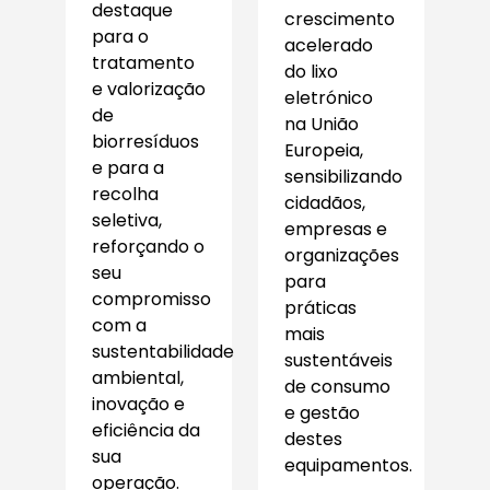
destaque
crescimento
para o
acelerado
tratamento
do lixo
e valorização
eletrónico
de
na União
biorresíduos
Europeia,
e para a
sensibilizando
recolha
cidadãos,
seletiva,
empresas e
reforçando o
organizações
seu
para
compromisso
práticas
com a
mais
sustentabilidade
sustentáveis
ambiental,
de consumo
inovação e
e gestão
eficiência da
destes
sua
equipamentos.
operação.