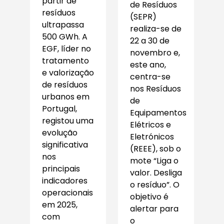
partir de
de Resíduos
resíduos
(SEPR)
ultrapassa
realiza-se de
500 GWh. A
22 a 30 de
EGF, líder no
novembro e,
tratamento
este ano,
e valorização
centra-se
de resíduos
nos Resíduos
urbanos em
de
Portugal,
Equipamentos
registou uma
Elétricos e
evolução
Eletrónicos
significativa
(REEE), sob o
nos
mote “Liga o
principais
valor. Desliga
indicadores
o resíduo”. O
operacionais
objetivo é
em 2025,
alertar para
com
o