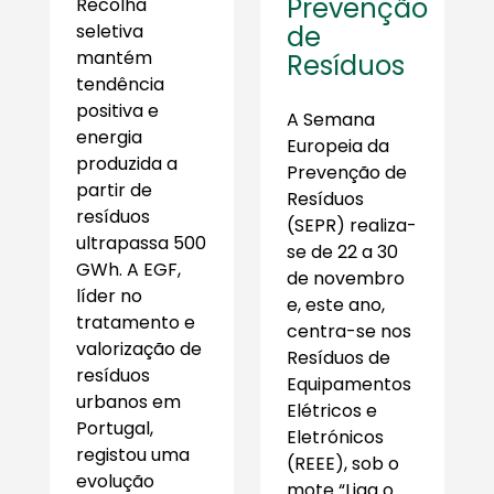
Prevenção
Recolha
seletiva
de
mantém
Resíduos
tendência
positiva e
A Semana
energia
Europeia da
produzida a
Prevenção de
partir de
Resíduos
resíduos
(SEPR) realiza-
ultrapassa 500
se de 22 a 30
GWh. A EGF,
de novembro
líder no
e, este ano,
tratamento e
centra-se nos
valorização de
Resíduos de
resíduos
Equipamentos
urbanos em
Elétricos e
Portugal,
Eletrónicos
registou uma
(REEE), sob o
evolução
mote “Liga o