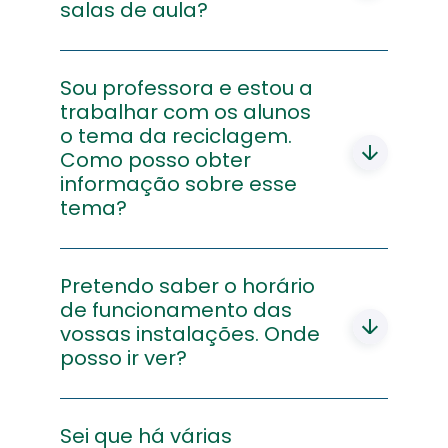
ecobags através da aplicação Recycle
salas de aula?
BinGo,
www.recyclebingo.pt/
, e participe
no jogo que dá prémios a quem recicla.
Deverá enviar um email para a Linha da
Reciclagem
Sou professora e estou a
atendimento@linhadareciclagem.pt
,
e mencionar as quantidades pretendidas.
trabalhar com os alunos
o tema da reciclagem.
Como posso obter
informação sobre esse
tema?
Podemos disponibilizar material de
comunicação e sensibilização,
Pretendo saber o horário
nomeadamente folhetos, e para o efeito
de funcionamento das
deve enviar um
vossas instalações. Onde
email
para a Linha da
Reciclagem
posso ir ver?
atendimento@linhadareciclagem.pt
fazer o enquadramento do seu projeto e
mencionar as quantidades pretendidas.
Essa informação está disponível no site
EGF, no separador
Sei que há várias
Contactos
-