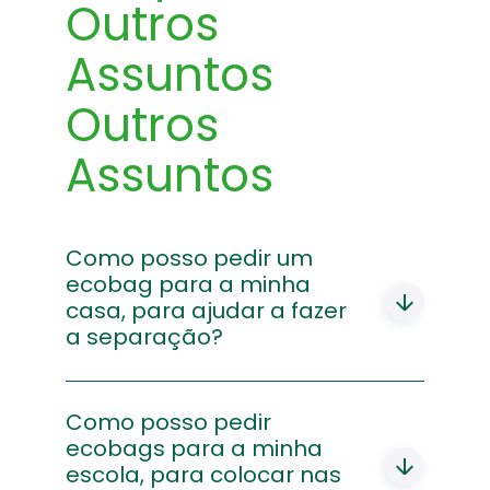
Outros
Assuntos
Outros
Assuntos
Como posso pedir um
ecobag para a minha
casa, para ajudar a fazer
a separação?
Os ecobags só serão distribuídos
aquando de uma campanha de
Como posso pedir
sensibilização ou a implementação de um
ecobags para a minha
novo serviço. Poderá receber também os
escola, para colocar nas