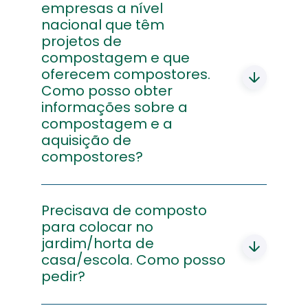
>Empresas. Depois deve selecionar a
empresas a nível
empresa da sua área de residência e
nacional que têm
consultar os horários disponíveis de cada
projetos de
instalação. Se não souber qual é a
compostagem e que
empresa que recebe e valoriza os
oferecem compostores.
resíduos na sua região, siga este
Como posso obter
link
informações sobre a
www.egf.pt/pt/contactos/empresas/
compostagem e a
aquisição de
compostores?
Deverá contactar o serviço de
atendimento da Linha da Reciclagem
Precisava de composto
gratuitamente através do telefone 800
para colocar no
911 400,
jardim/horta de
email:
casa/escola. Como posso
atendimento@linhadareciclagem.pt
,
para obter essa informação.
pedir?